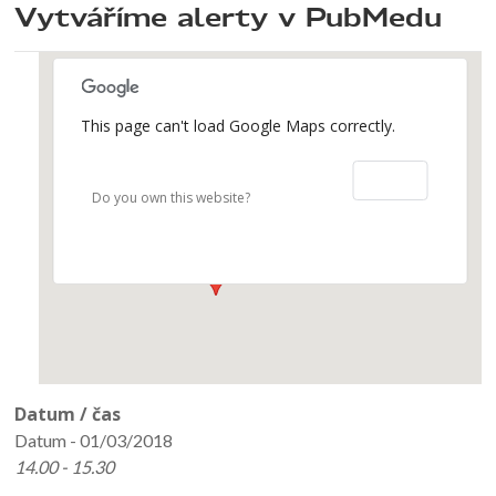
Vytváříme alerty v PubMedu
This page can't load Google Maps correctly.
Ústav vědeckých informací-Pavilón 7-
ÚVI, PC učebna
OK
V Úvalu 84 - Praha 5
Do you own this website?
Události
Datum / čas
Datum - 01/03/2018
14.00 - 15.30