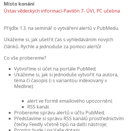
Místo konání
Ústav vědeckých informací-Pavilón 7- ÚVI, PC učebna
Přijďte 1.3. na seminář o vytváření alertů v PubMedu.
Ukážeme si, jak ušetřit čas s vyhledáváním nových
článků. Rychle a jednoduše za pomoci alertů!
Co vše probereme?
Vytvoříme si účet na portále PubMed;
Ukážeme si, jak si jednoduše vytvořit na autora,
téma či časopis
(i s variantou indexovaný v
Medline):
alert ve formě emailového upozornění;
RSS kanál.
Probereme správu alertů v účtu PubMed;
Představíme si správu RSS kanálů prostřednictvím
čtečky Feedly včetně tipů na další nástroje;
Prostor bude i na Vaše dotazy.