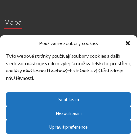
Mapa
Používáme soubory cookies
Tyto webové stránky používají soubory cookies a další
sledovací nástroje s cílem vylepšení uživatelského prostředí,
analýzy návštěvnosti webových stránek a zjištění zdroje
návštěvnosti.
Souhlasím
Nesouhlasím
Copyright © 2026
UVI
. Powered by
WordPress
. Theme: Spacious by
ThemeGrill
.
Upravit preference
O knihovně
Služby
E-zdroje
Databáze
E-knihy
E-časopisy
Studium
Podpora výuky
Podpora vědy a výzkumu
Oboroví