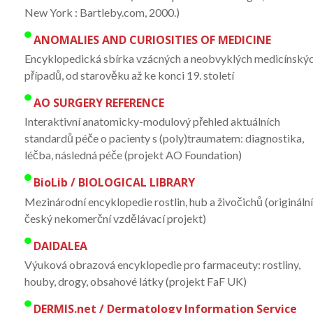
New York : Bartleby.com, 2000.)
ANOMALIES AND CURIOSITIES OF MEDICINE
Encyklopedická sbírka vzácných a neobvyklých medicínský
případů, od starověku až ke konci 19. století
AO SURGERY REFERENCE
Interaktivní anatomicky-modulový přehled aktuálních
standardů péče o pacienty s (poly)traumatem: diagnostika,
léčba, následná péče (projekt AO Foundation)
BioLib / BIOLOGICAL LIBRARY
Mezinárodní encyklopedie rostlin, hub a živočichů (origináln
český nekomerční vzdělávací projekt)
DAIDALEA
Výuková obrazová encyklopedie pro farmaceuty: rostliny,
houby, drogy, obsahové látky (projekt FaF UK)
DERMIS.net / Dermatology Information Service