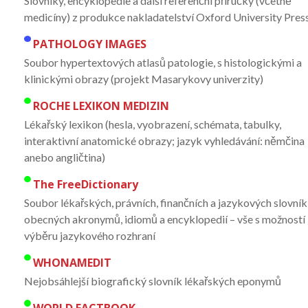
Slovníky, encyklopedie a další referenční příručky (včetně
medicíny) z produkce nakladatelství Oxford University Pres
PATHOLOGY IMAGES
Soubor hypertextových atlasů patologie, s histologickými a
klinickými obrazy (projekt Masarykovy univerzity)
ROCHE LEXIKON MEDIZIN
Lékařský lexikon (hesla, vyobrazení, schémata, tabulky,
interaktivní anatomické obrazy; jazyk vyhledávání: němčina
anebo angličtina)
The FreeDictionary
Soubor lékařských, právních, finančních a jazykových slovník
obecných akronymů, idiomů a encyklopedií – vše s možností
výběru jazykového rozhraní
WHONAMEDIT
Nejobsáhlejší biografický slovník lékařských eponymů