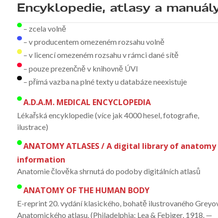
Encyklopedie, atlasy a manuál
– zcela volně
– v producentem omezeném rozsahu volně
– v licencí omezeném rozsahu v rámci dané sítě
– pouze prezenčně v knihovně ÚVI
– přímá vazba na plné texty u databáze neexistuje
A.D.A.M. MEDICAL ENCYCLOPEDIA
Lékařská encyklopedie (více jak 4000 hesel, fotografie,
ilustrace)
ANATOMY ATLASES / A digital library of anatomy
information
Anatomie člověka shrnutá do podoby digitálních atlasů
ANATOMY OF THE HUMAN BODY
E-reprint 20. vydání klasického, bohatě ilustrovaného Greyo
Anatomického atlasu. (Philadelphia: Lea & Febiger, 1918. —