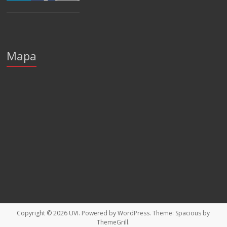
Mapa
Copyright © 2026
UVI
. Powered by
WordPress
. Theme: Spacious by
ThemeGrill
.