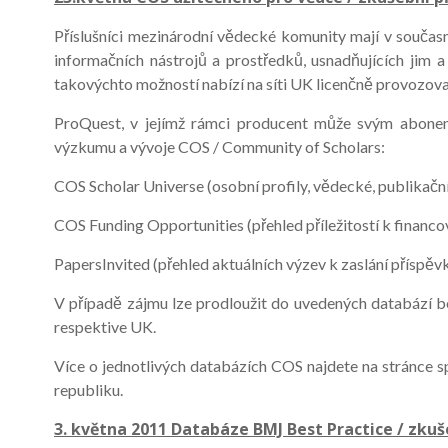
Příslušníci mezinárodní vědecké komunity mají v součas
informačních nástrojů a prostředků, usnadňujících jim a z
takovýchto možností nabízí na síti UK licenčně provozov
ProQuest, v jejímž rámci producent může svým abonen
výzkumu a vývoje COS / Community of Scholars:
COS Scholar Universe (osobní profily, vědecké, publikačn
COS Funding Opportunities (přehled příležitostí k financo
PapersInvited (přehled aktuálních výzev k zaslání příspě
V případě zájmu lze prodloužit do uvedených databází bez
respektive UK.
Více o jednotlivých databázích COS najdete na stránce s
republiku.
3. května 2011 Databáze BMJ Best Practice / zkuše