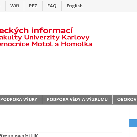
e
Wifi
PEZ
FAQ
English
PODPORA VÝUKY
PODPORA VĚDY A VÝZKUMU
OBOROVÍ
ístup na síti UK