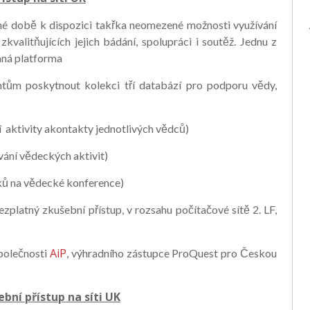
né době k dispozici takřka neomezené možnosti využívání
kvalitňujících jejich bádání, spolupráci i soutěž. Jednu z
aná platforma
tům poskytnout kolekci tří databází pro podporu vědy,
í aktivity akontakty jednotlivých vědců)
vání vědeckých aktivit)
vků na vědecké konference)
platný zkušební přístup, v rozsahu počítačové sítě 2. LF,
AiP
polečnosti
, výhradního zástupce ProQuest pro Českou
bní přístup na síti UK