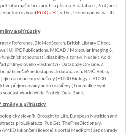
 pdf informační brožury. Pro přístup k databázi „ProQuest
ProQuest
 jednotné rozhraní
, s tím, že dostupnost na síti
změny a přírůstky
urgery Reference, BioMedSearch, British Library Direct,
ews, IUHPE Publications, MICAD / Molecular Imaging &
unkčních schopností, disability a zdraví, Nucleic Acid
d průmyslového vlastnictví / Databáze On-Line. Z
bo již licenčně nedostupných databázích: BMČ Retro,
y jejich producenty sloučeny (F1000 Biology + F1000
ektive přejmenovány nebo rozšířeny (Traumaline nyní
ko součást World Wide Protein Data Bank).
/ změny a přírůstky
pologický slovník, Brought to Life, European Nutrition and
tracts, proLékaře.cz, PubGet, TheFreeDictionary,
ze AMED (ukončení licence) a portál MedPort (bez náhrady