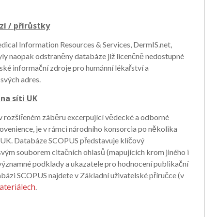
í / přírůstky
edical Information Resources & Services, DermIS.net,
byly naopak odstraněny databáze již licenčně nedostupné
ké informační zdroje pro humánní lékařství a
 svých adres.
na síti UK
v rozšířeném záběru excerpující vědecké a odborné
ovenience, je v rámci národního konsorcia po několika
ě UK. Databáze SCOPUS představuje klíčový
vým souborem citačních ohlasů (mapujících krom jiného i
významné podklady a ukazatele pro hodnocení publikační
abázi SCOPUS najdete v Základní uživatelské příručce (v
ateriálech
.