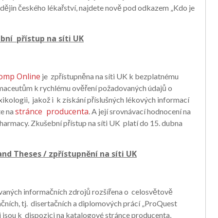
ějin českého lékařství, najdete nově pod odkazem „Kdo je
ní přístup na síti UK
comp Online
je zpřístupněna na síti UK k bezplatnému
rmaceutům k rychlému ověření požadovaných údajů o
toxikologii, jakož i k získání příslušných lékových informací
stránce producenta
te na
. A její srovnávací hodnocení na
armacy. Zkušební přístup na síti UK platí do 15. dubna
nd Theses / zpřístupnění na síti UK
vaných informačních zdrojů rozšířena o celosvětově
čních, tj. disertačních a diplomových prácí „ProQuest
 jsou k dispozici na katalogové stránce producenta,