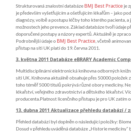
BMJ Best Practice
Strukturovaná znalostní databáze
je 
je především vyšetřujícím a ošetřujícím lékařům – jako pod
diagnózy, volbě a postupu léčby toho kterého pacienta, 
možnostech jeho prevence. Základ databáze tvoří údaje p
doporučené postupy a názory expertů. Aktuálně je zpracov
BMJ Best Practice
Podrobnější údaje o
, včetně animovan
přístup na síti UK platí do 19. června 2011.
3. května 2011 Databáze eBRARY Academic Comple
Multidisciplinární elektronická knihovna odborných knižn
síti UK. Knihovna aktuálně obsahuje přes 50000 položek 
toho téměř 5000 titulů pokrývá různé obory medicíny. Nej
lékařství, veřejného zdravotnictví a dětského lékařství. V
producenta.Platnost licenčního přístupu je pro UK zatím 
13. dubna 2011 Aktualizace přehledu databází / 
Přehled databází byl doplněn o následující položky: Biom
Dosud v přehledu uváděná databáze „Historie medicíny“ by