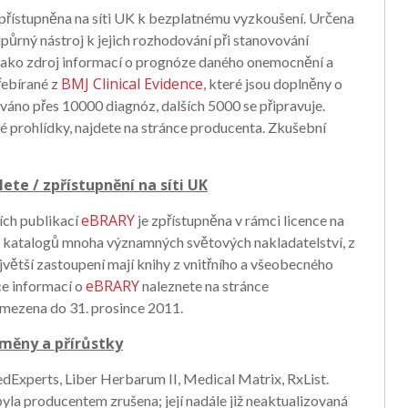
zpřístupněna na síti UK k bezplatnému vyzkoušení. Určena
půrný nástroj k jejich rozhodování při stanovování
a jako zdroj informací o prognóze daného onemocnění a
BMJ Clinical Evidence
řebírané z
, které jsou doplněny o
áno přes 10000 diagnóz, dalších 5000 se připravuje.
é prohlídky, najdete na stránce producenta. Zkušební
te / zpřístupnění na síti UK
eBRARY
ích publikací
je zpřístupněna v rámci licence na
z katalogů mnoha významných světových nakladatelství, z
větší zastoupení mají knihy z vnitřního a všeobecného
eBRARY
íce informací o
naleznete na stránce
omezena do 31. prosince 2011.
změny a přírůstky
edExperts, Liber Herbarum II, Medical Matrix, RxList.
la producentem zrušena; její nadále již neaktualizovaná