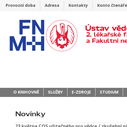
Provozní doba
Adresa
Kontakty
Konto čtenář
O KNIHOVNĚ
SLUŽBY
E-ZDROJE
STUDIUM
Novinky
23.května COS užitečného pro vědce / zkušební př