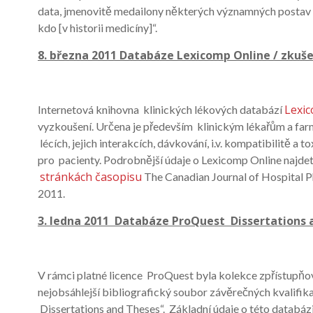
data, jmenovitě medailony některých významných postav d
kdo [v historii medicíny]“.
8. března 2011 Databáze Lexicomp Online / zkušeb
Lexi
Internetová knihovna klinických lékových databází
vyzkoušení. Určena je především klinickým lékařům a fa
lécích, jejich interakcích, dávkování, i.v. kompatibilitě a 
pro pacienty. Podrobnější údaje o Lexicomp Online najde
stránkách časopisu
The Canadian Journal of Hospital Ph
2011.
3. ledna 2011 Databáze ProQuest Dissertations a
V rámci platné licence ProQuest byla kolekce zpřístupňo
nejobsáhlejší bibliografický soubor závěrečných kvalifika
Dissertations and Theses“. Základní údaje o této databázi