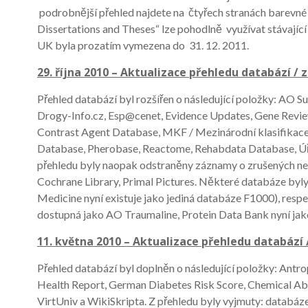
podrobnější přehled najdete na čtyřech stranách barevné
Dissertations and Theses“ lze pohodlně využívat stávající
UK byla prozatím vymezena do 31. 12. 2011.
29. října 2010 – Aktualizace přehledu databází / 
Přehled databází byl rozšířen o následující položky: AO S
Drogy-Info.cz, Esp@cenet, Evidence Updates, Gene Revi
Contrast Agent Database, MKF / Mezinárodní klasifikace f
Database, Pherobase, Reactome, Rehabdata Database, Úřa
přehledu byly naopak odstraněny záznamy o zrušených ne
Cochrane Library, Primal Pictures. Některé databáze byl
Medicine nyní existuje jako jediná databáze F1000), resp
dostupná jako AO Traumaline, Protein Data Bank nyní ja
11. května 2010 – Aktualizace přehledu databází 
Přehled databází byl doplněn o následující položky: Antro
Health Report, German Diabetes Risk Score, Chemical Abs
VirtUniv a WikiSkripta. Z přehledu byly vyjmuty: databá