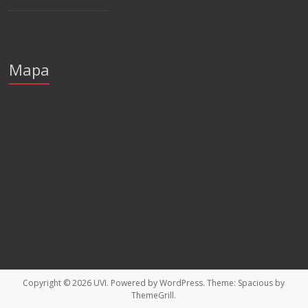
Mapa
Copyright © 2026
UVI
. Powered by
WordPress
. Theme: Spacious by
ThemeGrill
.