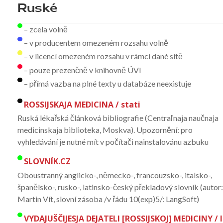
Ruské
– zcela volně
– v producentem omezeném rozsahu volně
– v licencí omezeném rozsahu v rámci dané sítě
– pouze prezenčně v knihovně ÚVI
– přímá vazba na plné texty u databáze neexistuje
ROSSIJSKAJA MEDICINA / stati
Ruská lékařská článková bibliografie (Centraľnaja naučnaja
medicinskaja biblioteka, Moskva). Upozornění: pro
vyhledávání je nutné mít v počítači nainstalovánu azbuku
SLOVNÍK.CZ
Oboustranný anglicko-, německo-, francouzsko-, italsko-,
španělsko-, rusko-, latinsko-český překladový slovník (autor
Martin Vít, slovní zásoba /v řádu 10(exp)5/: LangSoft)
VYDAJUŠČIJESJA DEJATELI [ROSSIJSKOJ] MEDICINY / I