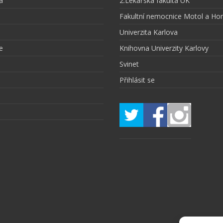
a
2.Lékařská fakulta UK
Fakultní nemocnice Motol a Ho
Univerzita Karlova
e
Knihovna Univerzity Karlovy
Svinet
Přihlásit se