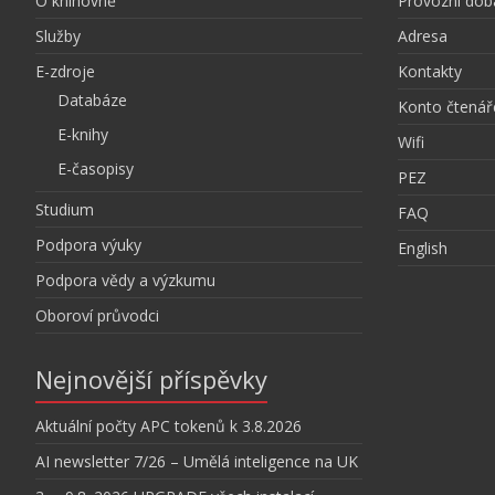
O knihovně
Provozní dob
Služby
Adresa
E-zdroje
Kontakty
Databáze
Konto čtenář
E-knihy
Wifi
E-časopisy
PEZ
Studium
FAQ
Podpora výuky
English
Podpora vědy a výzkumu
Oboroví průvodci
Nejnovější příspěvky
Aktuální počty APC tokenů k 3.8.2026
AI newsletter 7/26 – Umělá inteligence na UK