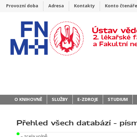
Provozní doba
Adresa
Kontakty
Konto čtenář
O KNIHOVNĚ
SLUŽBY
E-ZDROJE
STUDIUM
Přehled všech databází – pí
– zcela volně