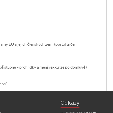
gramy EU a jejích členských zemí (portál určen
epřístupné – prohlídky a menší exkurze po domluvě)
oborů
Odkazy