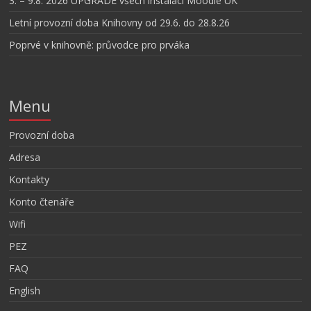
3. – 9.8. 2026 UPGRADE všech instalací Moodle UK
Letní provozní doba Knihovny od 29.6. do 28.8.26
Poprvé v knihovně: průvodce pro prváka
Menu
Provozní doba
Adresa
Kontakty
Konto čtenáře
Wifi
PEZ
FAQ
English