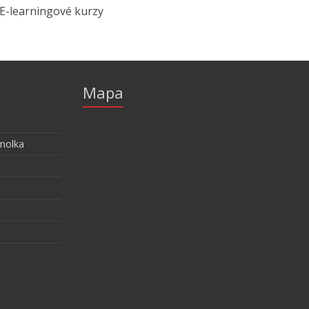
E-learningové kurzy
Mapa
molka