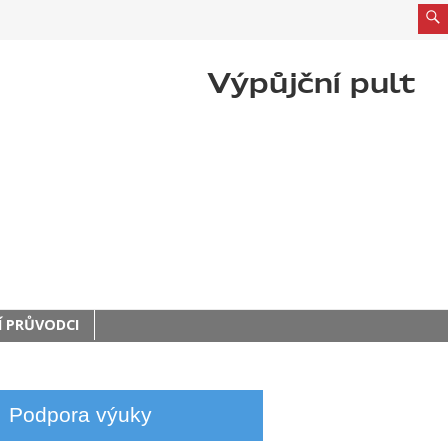
Výpůjční pult
 PRŮVODCI
Podpora výuky