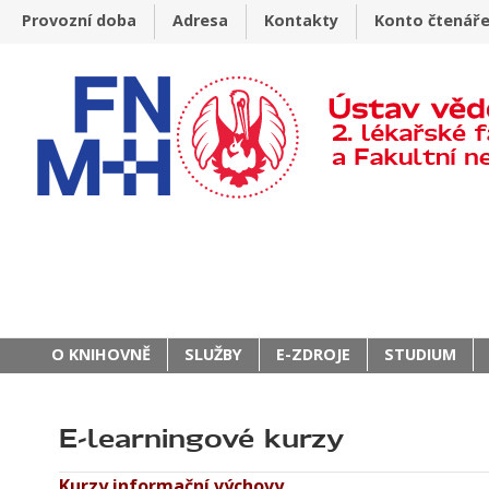
Provozní doba
Adresa
Kontakty
Konto čtenář
O KNIHOVNĚ
SLUŽBY
E-ZDROJE
STUDIUM
E-learningové kurzy
Kurzy informační výchovy