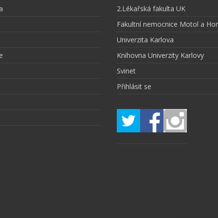
a
2.Lékařská fakulta UK
Fakultní nemocnice Motol a Ho
Univerzita Karlova
e
Knihovna Univerzity Karlovy
Svinet
Přihlásit se