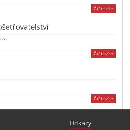
Čtěte více
ošetřovatelství
ství
Čtěte více
Čtěte více
Odkazy