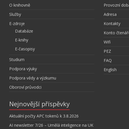
O knihovně
Provozní dob
Služby
Adresa
E-zdroje
Kontakty
Databáze
Konto čtenář
E-knihy
Wifi
E-časopisy
PEZ
Studium
FAQ
Podpora výuky
English
Podpora vědy a výzkumu
Oboroví průvodci
Nejnovější příspěvky
Aktuální počty APC tokenů k 3.8.2026
AI newsletter 7/26 – Umělá inteligence na UK