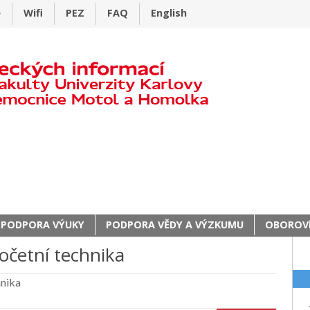
e
Wifi
PEZ
FAQ
English
PODPORA VÝUKY
PODPORA VĚDY A VÝZKUMU
OBOROVÍ
očetní technika
hnika