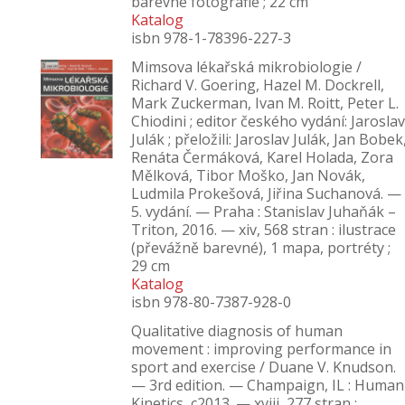
barevné fotografie ; 22 cm
Katalog
isbn 978-1-78396-227-3
Mimsova lékařská mikrobiologie /
Richard V. Goering, Hazel M. Dockrell,
Mark Zuckerman, Ivan M. Roitt, Peter L.
Chiodini ; editor českého vydání: Jarosla
Julák ; přeložili: Jaroslav Julák, Jan Bobek
Renáta Čermáková, Karel Holada, Zora
Mělková, Tibor Moško, Jan Novák,
Ludmila Prokešová, Jiřina Suchanová. —
5. vydání. — Praha : Stanislav Juhaňák –
Triton, 2016. — xiv, 568 stran : ilustrace
(převážně barevné), 1 mapa, portréty ;
29 cm
Katalog
isbn 978-80-7387-928-0
Qualitative diagnosis of human
movement : improving performance in
sport and exercise / Duane V. Knudson.
— 3rd edition. — Champaign, IL : Human
Kinetics, c2013. — xviii, 277 stran :