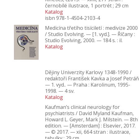
černobílé ilustrace, 1 portrét ; 29 cm
Katalog
isbn 978-1-4504-2103-4
Medicína třetího tisíciletí : medivize 2000
/ Studio Evolving. — [1. vyd.]. — Říčany :
Studio Evolving, 2000. — 184 s. : il.
Katalog
Dějiny Univerzity Karlovy 1348-1990 /
redaktoři František Kavka a Josef Petráň
— 1. vyd.. — Praha : Karolinum, 1995-
1998. — 4 sv.
Katalog
Kaufman’s clinical neurology for
psychiatrists / David Myland Kaufman,
Howard L. Geyer, Mark J. Milstein. — 8th
edition. — [Amsterdam] : Elsevier, 2017.
— © 2017. — xii, 664 stran : ilustrace,
tabulky ; 29 cm