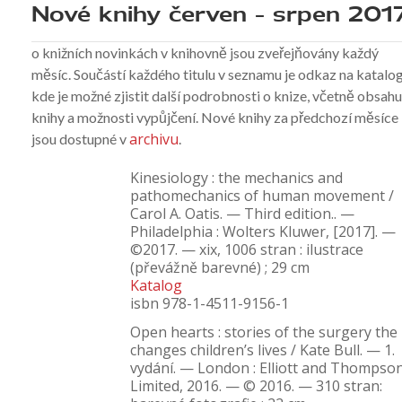
Nové knihy červen – srpen 201
o knižních novinkách v knihovně jsou zveřejňovány každý
měsíc. Součástí každého titulu v seznamu je odkaz na katalog
kde je možné zjistit další podrobnosti o knize, včetně obsah
knihy a možnosti vypůjčení. Nové knihy za předchozí měsíce
archivu
jsou dostupné v
.
Kinesiology : the mechanics and
pathomechanics of human movement /
Carol A. Oatis. — Third edition.. —
Philadelphia : Wolters Kluwer, [2017]. —
©2017. — xix, 1006 stran : ilustrace
(převážně barevné) ; 29 cm
Katalog
isbn 978-1-4511-9156-1
Open hearts : stories of the surgery the
changes children’s lives / Kate Bull. — 1.
vydání. — London : Elliott and Thompso
Limited, 2016. — © 2016. — 310 stran: