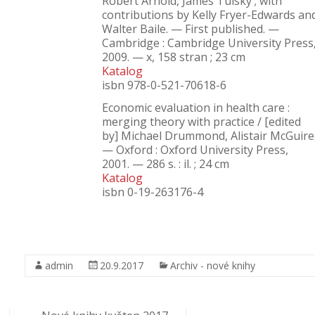
Robert Arnold, James Tulsky ; with
contributions by Kelly Fryer-Edwards an
Walter Baile. — First published. —
Cambridge : Cambridge University Press
2009. — x, 158 stran ; 23 cm
Katalog
isbn 978-0-521-70618-6
Economic evaluation in health care :
merging theory with practice / [edited
by] Michael Drummond, Alistair McGuire
— Oxford : Oxford University Press,
2001. — 286 s. : il. ; 24 cm
Katalog
isbn 0-19-263176-4
admin
20.9.2017
Archiv - nové knihy