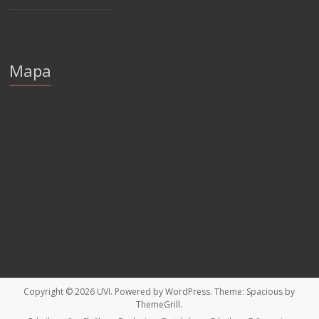
Mapa
Copyright © 2026
UVI
. Powered by
WordPress
. Theme: Spacious by
ThemeGrill
.