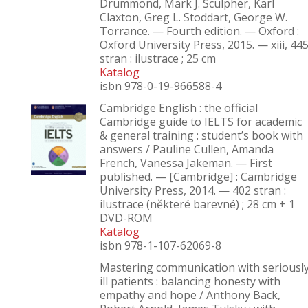
Drummond, Mark J. Sculpher, Karl
Claxton, Greg L. Stoddart, George W.
Torrance. — Fourth edition. — Oxford :
Oxford University Press, 2015. — xiii, 44
stran : ilustrace ; 25 cm
Katalog
isbn 978-0-19-966588-4
Cambridge English : the official
Cambridge guide to IELTS for academic
& general training : student’s book with
answers / Pauline Cullen, Amanda
French, Vanessa Jakeman. — First
published. — [Cambridge] : Cambridge
University Press, 2014. — 402 stran :
ilustrace (některé barevné) ; 28 cm + 1
DVD-ROM
Katalog
isbn 978-1-107-62069-8
Mastering communication with seriousl
ill patients : balancing honesty with
empathy and hope / Anthony Back,