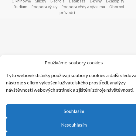
O knihovně
Služby
E-zdroje
Databáze
E-knihy
E-časopisy
Studium
Podpora výuky
Podpora vědy a výzkumu
Oboroví
průvodci
Používáme soubory cookies
Tyto webové stránky používají soubory cookies a další sledova
nástroje s cílem vylepšení uživatelského prostředí, analýzy
návštěvnosti webových stránek a zjištění zdroje návštěvnosti.
Souhlasím
Nesouhlasím