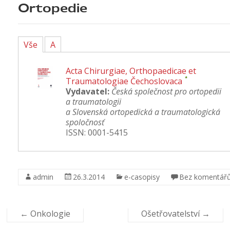
Ortopedie
Vše
A
Acta Chirurgiae, Orthopaedicae et
Traumatologiae Čechoslovaca
Vydavatel:
Česká společnost pro ortopedii
a traumatologii
a Slovenská ortopedická a traumatologická
spoločnosť
ISSN: 0001-5415
Acta Chirurgiae, Orthopaedicae et
admin
26.3.2014
e-casopisy
Bez komentář
Traumatologiae Čechoslovaca
Vydavatel:
Česká společnost pro ortopedii
a traumatologii
a Slovenská ortopedická a traumatologická
←
Onkologie
Ošetřovatelství
→
spoločnosť