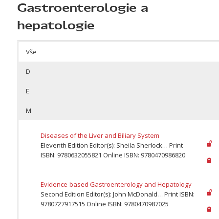
Gastroenterologie a
hepatologie
Vše
D
E
M
Diseases of the Liver and Biliary System
Eleventh Edition Editor(s): Sheila Sherlock… Print
ISBN: 9780632055821 Online ISBN: 9780470986820
Evidence-based Gastroenterology and Hepatology
Second Edition Editor(s): John McDonald… Print ISBN:
9780727917515 Online ISBN: 9780470987025