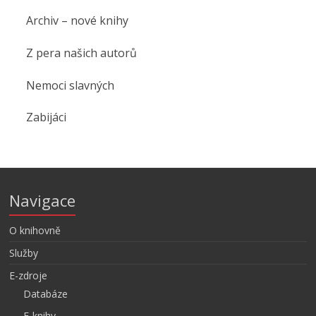
Archiv – nové knihy
Z pera našich autorů
Nemoci slavných
Zabijáci
Navigace
O knihovně
Služby
E-zdroje
Databáze
E-knihy