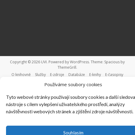
Copyright © 2026
UVI
. Powered by
WordPress
. Theme: Spacious by
ThemeGrill
.
O knihovně
Služby
E-zdroje
Databáze
E-knihy
E-časopisy
Studium
Podpora výuky
Podpora vědy a výzkumu
Oboroví
Používáme soubory cookies
průvodci
Tyto webové stránky používají soubory cookies a další sledova
nástroje s cílem vylepšení uživatelského prostředí, analýzy
návštěvnosti webových stránek a zjištění zdroje návštěvnosti.
Souhlasím