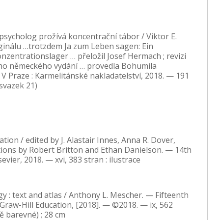
: psycholog prožívá koncentrační tábor / Viktor E.
iginálu …trotzdem Ja zum Leben sagen: Ein
nzentrationslager … přeložil Josef Hermach ; revizi
ího německého vydání … provedla Bohumila
 V Praze : Karmelitánské nakladatelství, 2018. — 191
 svazek 21)
tion / edited by J. Alastair Innes, Anna R. Dover,
rations by Robert Britton and Ethan Danielson. — 14th
evier, 2018. — xvi, 383 stran : ilustrace
gy : text and atlas / Anthony L. Mescher. — Fifteenth
Graw-Hill Education, [2018]. — ©2018. — ix, 562
ně barevné) ; 28 cm