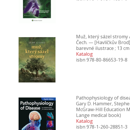
Muž, který sázel stromy /
Čech. — [Havlíčkův Brod]
barevné ilustrace ; 13 cm
Katalog
isbn 978-80-86653-19-8
Pathophysiology of diseas
Gary D. Hammer, Stephen
McGraw-Hill Education Med
Lange medical book)
Katalog
isbn 978-1-260-28851-3