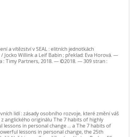
ní a vítězství v SEAL : elitních jednotkách
 Jocko Willink a Leif Babin ; překlad: Eva Horová. —
va : Timy Partners, 2018. — ©2018. — 309 stran :
vních lidí : zásady osobního rozvoje, které změní váš
; z anglického originálu The 7 habits of highly
ul lessons in personal change … a The 7 habits of
 Powerful lessons in personal change, the 25th