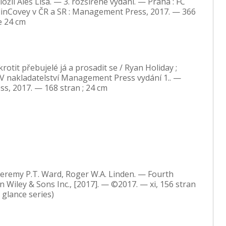
ožil Aleš Lisa. — 3. rozšířené vydání. — Praha : FC
linCovey v ČR a SR : Management Press, 2017. — 366
ce 24 cm
zkrotit přebujelé já a prosadit se / Ryan Holiday ;
 V nakladatelství Management Press vydání 1.. —
s, 2017. — 168 stran ; 24 cm
 Jeremy P.T. Ward, Roger W.A. Linden. — Fourth
n Wiley & Sons Inc., [2017]. — ©2017. — xi, 156 stran
a glance series)