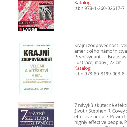
Katalog
isbn 978-1-260-02617-7
Krajní zodpovědnost : vele
amerického námořnictva /
První vydání. — Bratisla
ilustrace, mapy ; 22 cm
Katalog
isbn 978-80-8199-003-8
7 návyků skutečně efekti
život / Stephen R. Covey 
effective people. Powerf
highly effective people.