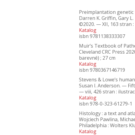
Preimplantation genetic 
Darren K. Griffin, Gary L
©2020. — XII, 163 stran : 
Katalog
isbn 9781138333307
Muir’s Textbook of Path
Cleveland CRC Press 2020.
barevné) ; 27 cm
Katalog
isbn 9780367146719
Stevens & Lowe’s human h
Susan I. Anderson. — Fifth
— viii, 426 stran : ilustra
Katalog
isbn 978-0-323-61279-1
Histology : a text and atl
Wojciech Pawlina, Michae
Philadelphia : Wolters Kl
Katalog