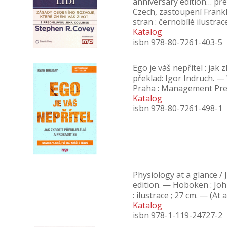
anniversary edition… přel
Czech, zastoupení Frank
stran : černobílé ilustra
Katalog
isbn 978-80-7261-403-5
Ego je váš nepřítel : jak 
překlad: Igor Indruch. —
Praha : Management Pres
Katalog
isbn 978-80-7261-498-1
Physiology at a glance /
edition. — Hoboken : Joh
: ilustrace ; 27 cm. — (At 
Katalog
isbn 978-1-119-24727-2