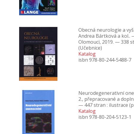
Obecná neurologie a vyše
Andrea Bártková a kol.. 
Olomouci, 2019. — 338 str
(Učebnice)
Katalog
isbn 978-80-244-5488-7
Neurodegenerativní onem
2., přepracované a dopln
— 447 stran : ilustrace (
Katalog
isbn 978-80-204-5123-1