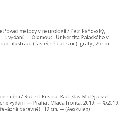
třovací metody v neurologii / Petr Kaňovský,
— 1. vydání. — Olomouc : Univerzita Palackého v
an : ilustrace (částečně barevné), grafy ; 26 cm. —
ocnění / Robert Rusina, Radoslav Matěj a kol.. —
ěné vydání. — Praha : Mladá fronta, 2019. — ©2019.
převážně barevné) ; 19 cm. — (Aeskulap)