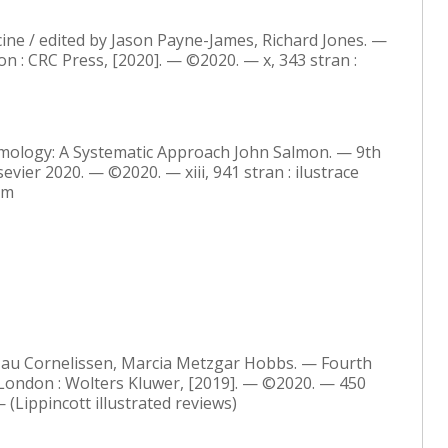
ine / edited by Jason Payne-James, Richard Jones. —
n : CRC Press, [2020]. — ©2020. — x, 343 stran :
almology: A Systematic Approach John Salmon. — 9th
vier 2020. — ©2020. — xiii, 941 stran : ilustrace
cm
Nau Cornelissen, Marcia Metzgar Hobbs. — Fourth
; London : Wolters Kluwer, [2019]. — ©2020. — 450
 — (Lippincott illustrated reviews)