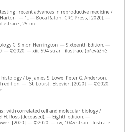
testing : recent advances in reproductive medicine /
. Harton.. — 1.. — Boca Raton : CRC Press, [2020]. —
ilustrace ; 25 cm
ology C. Simon Herrington. — Sixteenth Edition. —
 — ©2020. — xiii, 594 stran : ilustrace (převážně
istology / by James S. Lowe, Peter G. Anderson,
 edition. — [St. Louis] : Elsevier, [2020]. — ©2020.
ce
as : with correlated cell and molecular biology /
l H. Ross (deceased). — Eighth edition. —
uwer, [2020]. — ©2020. — xvi, 1045 stran : ilustrace