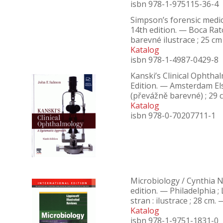
isbn 978-1-975115-36-4
Simpson’s forensic medic
14th edition. — Boca Rato
barevné ilustrace ; 25 cm
Katalog
isbn 978-1-4987-0429-8
Kanski’s Clinical Ophth
Edition. — Amsterdam Else
(převážně barevné) ; 29 
Katalog
isbn 978-0-70207711-1
Microbiology / Cynthia 
edition. — Philadelphia 
stran : ilustrace ; 28 cm.
Katalog
isbn 978-1-9751-1831-0