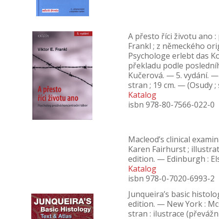
A přesto říci životu ano 
Frankl ; z německého or
Psychologe erlebt das Ko
překladu podle posledn
Kučerová. — 5. vydání. —
stran ; 19 cm. — (Osudy ;
Katalog
isbn 978-80-7566-022-0
Macleod’s clinical examina
Karen Fairhurst ; illust
edition. — Edinburgh : Els
Katalog
isbn 978-0-7020-6993-2
Junqueira’s basic histolo
edition. — New York : Mc
stran : ilustrace (převáž