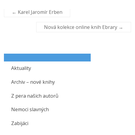
Cambridge Handbook of Psychology, Health and
←
Karel Jaromír Erben
Medicine
Autor(s): Ayers, Susan Baum, Andrew McManus,
Chris
Nová kolekce online knih Ebrary
→
eISBN: 9780511288517
Aktuality
Archiv – nové knihy
Z pera našich autorů
Nemoci slavných
Zabijáci