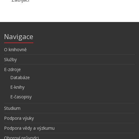
Navigace
O knihovně
Služby
E-zdroje
Databáze
E-knihy
E-časopisy
Studium
Podpora výuky
Podpora vědy a výzkumu
Oboroví průvodci