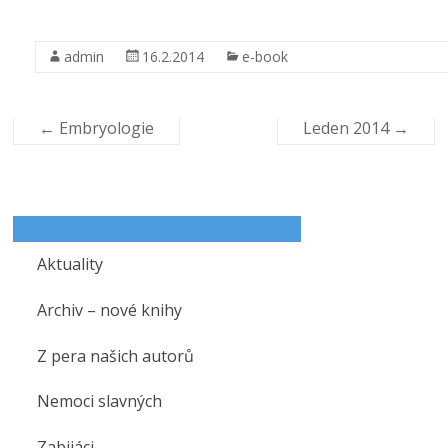
Netter’s Head and Neck Anatomy for
admin
16.2.2014
e-book
Dentistry
Author(s): Neil S. Norton
eISBN: 9781455728275
←
Embryologie
Leden 2014
→
Aktuality
Archiv – nové knihy
Z pera našich autorů
Nemoci slavných
Zabijáci