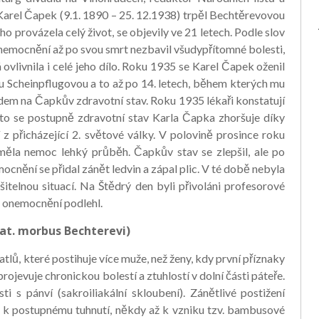
Karel Čapek (9.1. 1890 – 25. 12.1938) trpěl Bechtěrevovou
o provázela celý život, se objevily ve 21 letech. Podle slov
nemocnění až po svou smrt nezbavil všudypřítomné bolesti,
rá ovlivnila i celé jeho dílo. Roku 1935 se Karel Čapek oženil
u Scheinpflugovou a to až po 14. letech, během kterých mu
dem na Čapkův zdravotní stav. Roku 1935 lékaři konstatují
to se postupně zdravotní stav Karla Čapka zhoršuje díky
 přicházející 2. světové války. V polovině prosince roku
měla nemoc lehký průběh. Čapkův stav se zlepšil, ale po
cnění se přidal zánět ledvin a zápal plic. V té době nebyla
šitelnou situací. Na Štědrý den byli přivoláni profesorové
é onemocnění podlehl.
lat. morbus Bechterevi)
ů, které postihuje více muže, než ženy, kdy první příznaky
ojevuje chronickou bolestí a ztuhlostí v dolní části páteře.
i s pánví (sakroiliakální skloubení). Zánětlivé postižení
e k postupnému tuhnutí, někdy až k vzniku tzv. bambusové