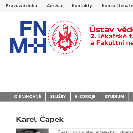
Provozní doba
Adresa
Kontakty
Konto čtenář
O KNIHOVNĚ
SLUŽBY
E-ZDROJE
STUDIUM
Karel Čapek
Český spisovatel, intelektuál, dram