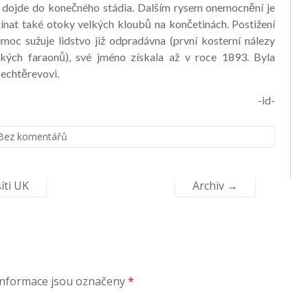
ž dojde do konečného stádia. Dalším rysem onemocnění je
at také otoky velkých kloubů na končetinách. Postižení
moc sužuje lidstvo již odpradávna (první kosterní nálezy
ých faraonů), své jméno získala až v roce 1893. Byla
echtěrevovi.
-id-
Bez komentářů
íti UK
Archiv
→
informace jsou označeny
*