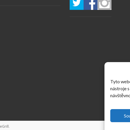
Tyto webo
nástroje s
návštěvno
So
Grill
.