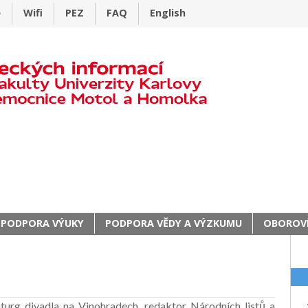
e
Wifi
PEZ
FAQ
English
PODPORA VÝUKY
PODPORA VĚDY A VÝZKUMU
OBOROVÍ
aturg divadla na Vinohradech, redaktor Národních listů a