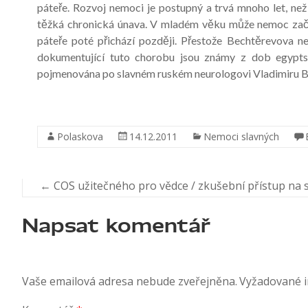
páteře. Rozvoj nemoci je postupný a trvá mnoho let, ne
těžká chronická únava. V mladém věku může nemoc začín
páteře poté přichází později. Přestože Bechtěrevova ne
dokumentující tuto chorobu jsou známy z dob egyptsk
pojmenována po slavném ruském neurologovi Vladimiru B
Polaskova
14.12.2011
Nemoci slavných
←
COS užitečného pro vědce / zkušební přístup na s
Napsat komentář
Vaše emailová adresa nebude zveřejněna.
Vyžadované 