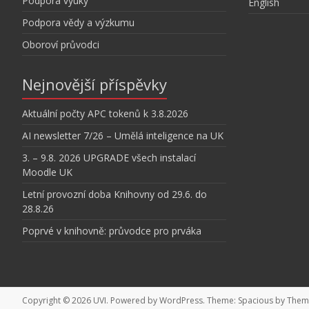
Podpora výuky
English
Podpora vědy a výzkumu
Oboroví průvodci
Nejnovější příspěvky
Aktuální počty APC tokenů k 3.8.2026
AI newsletter 7/26 – Umělá inteligence na UK
3. – 9.8. 2026 UPGRADE všech instalací
Moodle UK
Letní provozní doba Knihovny od 29.6. do
28.8.26
Poprvé v knihovně: průvodce pro prváka
Copyright © 2026
UVI
. Powered by
WordPress
. Theme: Spacious by
Theme