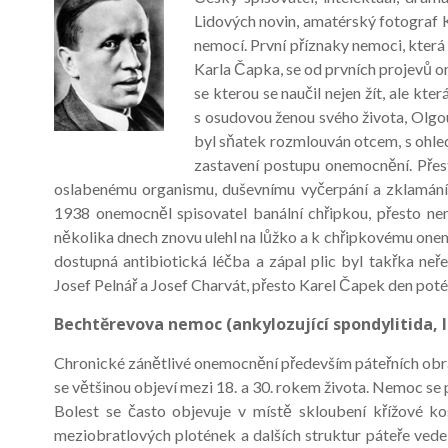
Lidových novin, amatérský fotograf 
nemocí. První příznaky nemoci, která h
Karla Čapka, se od prvních projevů o
se kterou se naučil nejen žít, ale kte
s osudovou ženou svého života, Olgo
byl sňatek rozmlouván otcem, s ohle
zastavení postupu onemocnění. Přes
oslabenému organismu, duševnímu vyčerpání a zklamání z
1938 onemocněl spisovatel banální chřipkou, přesto ne
několika dnech znovu ulehl na lůžko a k chřipkovému onemo
dostupná antibiotická léčba a zápal plic byl takřka neře
Josef Pelnář a Josef Charvát, přesto Karel Čapek den pot
Bechtěrevova nemoc (ankylozující spondylitida, 
Chronické zánětlivé onemocnění především páteřních obratl
se většinou objeví mezi 18. a 30. rokem života. Nemoc se pr
Bolest se často objevuje v místě skloubení křížové kost
meziobratlových plotének a dalších struktur páteře ved