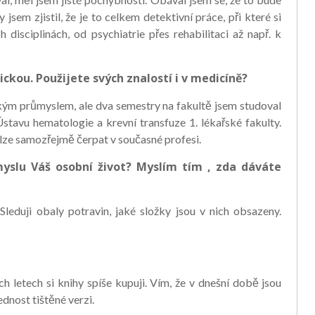
sem zjistil, že je to celkem detektivní práce, při které si
 disciplinách, od psychiatrie přes rehabilitaci až např. k
kou. Použijete svých znalostí i v medicíně?
ským průmyslem, ale dva semestry na fakultě jsem studoval
tavu hematologie a krevní transfuze 1. lékařské fakulty.
 lze samozřejmě čerpat v současné profesi.
myslu Váš osobní život? Myslím tím , zda dáváte
duji obaly potravin, jaké složky jsou v nich obsazeny.
 letech si knihy spíše kupuji. Vím, že v dnešní době jsou
ednost tištěné verzi.