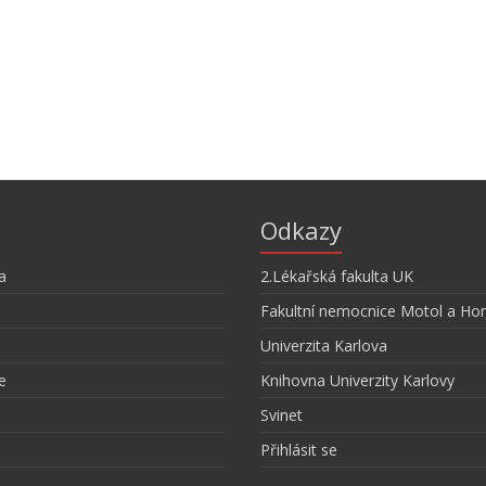
Odkazy
a
2.Lékařská fakulta UK
Fakultní nemocnice Motol a Ho
Univerzita Karlova
e
Knihovna Univerzity Karlovy
Svinet
Přihlásit se