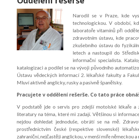
Oddělení rešerše
Narodil se v Praze, kde vy
technologickou. V období, kd
laboratoře vitamínů při odděl
zdravotním ústavu, kde praco
zkušebního ústavu do fyzikál
letech a nastoupil do Středi
informační specialista. Kata
katalogizaci a podílel se na vývoji původního automati
Ústavu vědeckých informací 2. lékařské fakulty a Fakul
Mluví aktivně anglicky, rusky a pasivně španělsky.
Pracujete v oddělení rešerše. Co tato práce obná
V podstatě jde o servis pro zdejší motolské lékaře a 
literatury na téma, které mi zadají. Většinou si informac
nejdou dohledat jednoduše, obrátí se na mě. Zdravotn
prostřednictvím české (respektive slovenské) lékařské
zahraniční, nejčastěji anglickou, v menší míře německou 