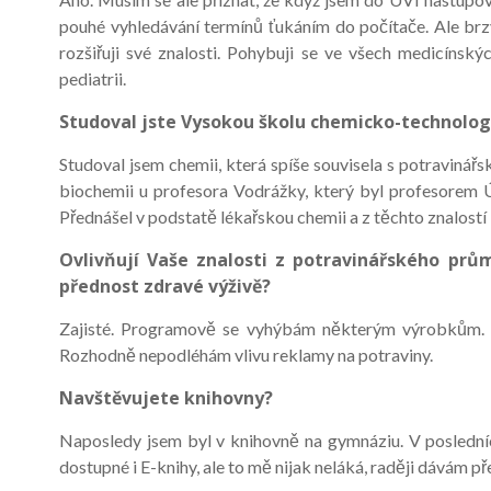
pouhé vyhledávání termínů ťukáním do počítače. Ale brzy j
rozšiřuji své znalosti. Pohybuji se ve všech medicínských
pediatrii.
Studoval jste Vysokou školu chemicko-technologic
Studoval jsem chemii, která spíše souvisela s potravinář
biochemii u profesora Vodrážky, který byl profesorem Ús
Přednášel v podstatě lékařskou chemii a z těchto znalostí
Ovlivňují Vaše znalosti z potravinářského prů
přednost zdravé výživě?
Zajisté. Programově se vyhýbám některým výrobkům. Sle
Rozhodně nepodléhám vlivu reklamy na potraviny.
Navštěvujete knihovny?
Naposledy jsem byl v knihovně na gymnáziu. V posledních
dostupné i E-knihy, ale to mě nijak neláká, raději dávám př