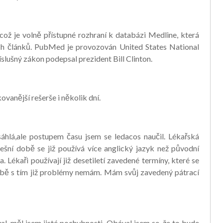
ž je volně přístupné rozhraní k databázi Medline, která
ch článků. PubMed je provozován United States National
slušný zákon podepsal prezident Bill Clinton.
vanější rešerše i několik dní.
hlá,ale postupem času jsem se ledacos naučil. Lékařská
ešní době se již používá více anglický jazyk než původní
. Lékaři používají již desetiletí zavedené termíny, které se
obě s tím již problémy nemám. Mám svůj zavedený pátrací
l, měl jsem jisté pochybnosti. Obával jsem se, že to bude