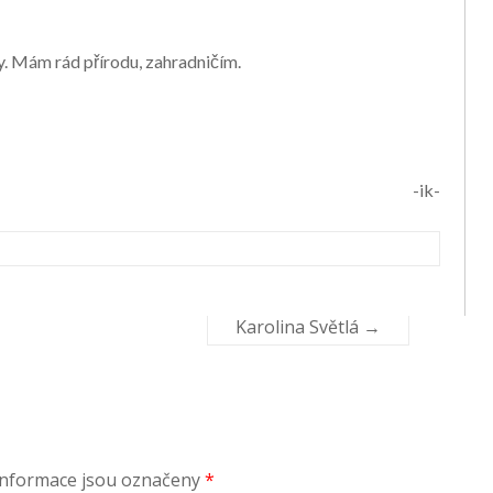
isy. Mám rád přírodu, zahradničím.
-ik-
Karolina Světlá
→
informace jsou označeny
*