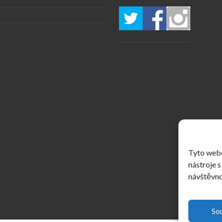
Tyto webo
nástroje s
návštěvno
So