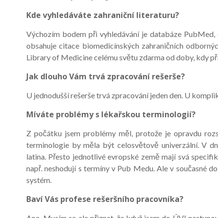
Kde vyhledáváte zahraniční literaturu?
Výchozím bodem při vyhledávání je databáze PubMed, co
obsahuje citace biomedicínských zahraničních odborný
Library of Medicine celému světu zdarma od doby, kdy pří
Jak dlouho Vám trvá zpracování rešerše?
U jednodušší rešerše trvá zpracování jeden den. U kompliko
Míváte problémy s lékařskou terminologií?
Z počátku jsem problémy měl, protože je opravdu rozsá
terminologie by měla být celosvětově univerzální. V dn
latina. Přesto jednotlivé evropské země mají svá specifika
např. neshodují s termíny v Pub Medu. Ale v současné d
systém.
Baví Vás profese rešeršního pracovníka?
Ano. Musím se ale přiznat, že když jsem do ÚVI nastupova