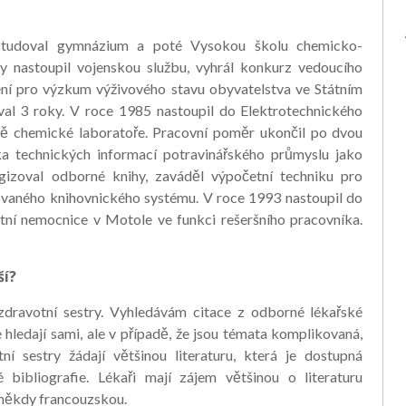
studoval gymnázium a poté Vysokou školu chemicko-
y nastoupil vojenskou službu, vyhrál konkurz vedoucího
ení pro výzkum výživového stavu obyvatelstva ve Státním
val 3 roky. V roce 1985 nastoupil do Elektrotechnického
ně chemické laboratoře. Pracovní poměr ukončil po dvou
ska technických informací potravinářského průmyslu jako
logizoval odborné knihy, zaváděl výpočetní techniku pro
zovaného knihovnického systému. V roce 1993 nastoupil do
tní nemocnice v Motole ve funkci rešeršního pracovníka.
ší?
zdravotní sestry. Vyhledávám citace z odborné lékařské
e hledají sami, ale v případě, že jsou témata komplikovaná,
í sestry žádají většinou literaturu, která je dostupná
 bibliografie. Lékaři mají zájem většinou o literaturu
a někdy francouzskou.